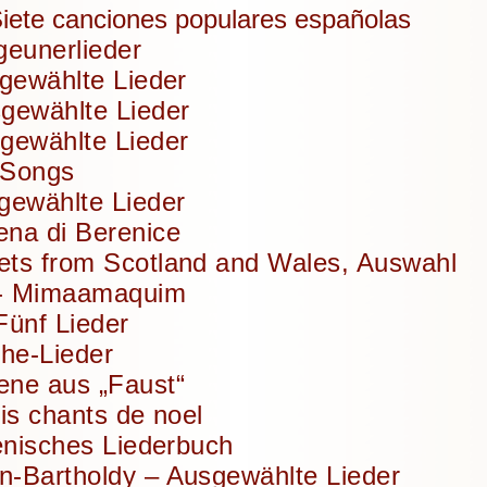
iete canciones populares españolas
geunerlieder
sgewählte Lieder
gewählte Lieder
gewählte Lieder
 Songs
gewählte Lieder
na di Berenice
ts from Scotland and Wales, Auswahl
- Mimaamaquim
Fünf Lieder
the-Lieder
ene aus „Faust“
is chants de noel
ienisches Liederbuch
-Bartholdy – Ausgewählte Lieder