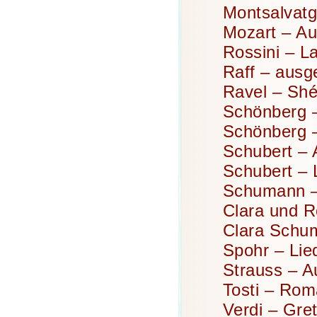
Montsalvatg
Mozart – Au
Rossini – L
Raff – ausg
Ravel – Shé
Schönberg – 
Schönberg –
Schubert –
Schubert – 
Schumann – 
Clara und R
Clara Schu
Spohr – Lie
Strauss – A
Tosti – Ro
Verdi – Gre