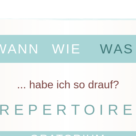
WANN
WIE
WAS
... habe ich so drauf?
REPERTOIR