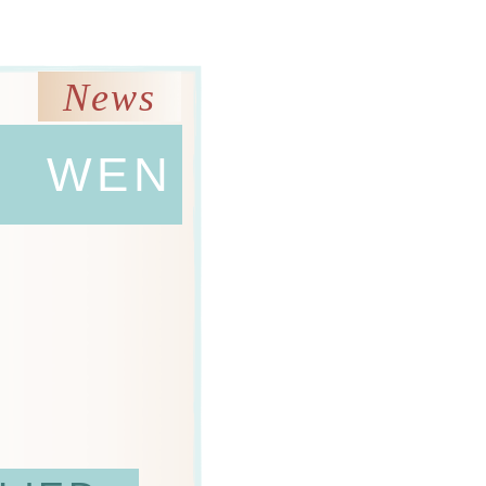
News
WEN
E