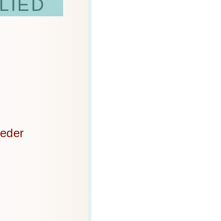
LIED
ieder