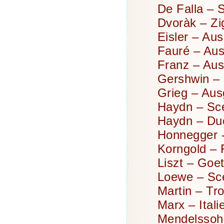
De Falla –
S
Dvoràk – Zi
Eisler – Au
Fauré – Aus
Franz – Aus
Gershwin –
Grieg – Aus
Haydn – Sce
Haydn – Due
Honnegger 
Korngold – 
Liszt – Goe
Loewe – Sc
Martin – Tro
Marx – Ital
Mendelssohn