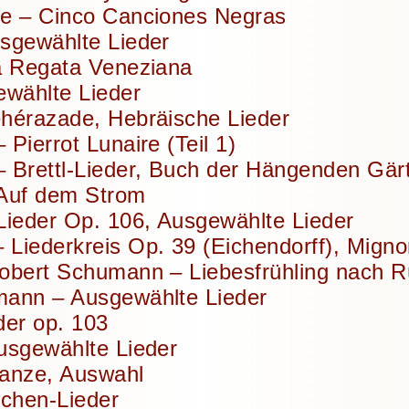
e – Cinco Canciones Negras
sgewählte Lieder
a Regata Veneziana
ewählte Lieder
hérazade, Hebräische Lieder
Pierrot Lunaire (Teil 1)
 Brettl-Lieder, Buch der Hängenden Gär
 Auf dem Strom
Lieder Op. 106, Ausgewählte Lieder
Liederkreis Op. 39 (Eichendorff), Migno
obert Schumann – Liebesfrühling nach R
mann – Ausgewählte Lieder
der op. 103
usgewählte Lieder
manze, Auswahl
tchen-Lieder