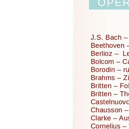
OPE
J.
S. Bach –
Beethoven –
Berlioz – L
Bolcom – C
Borodin – r
Brahms – Zi
Britten – F
Britten – Th
Castelnuovo
Chausson – 
Clarke – Au
Cornelius –