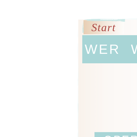
Start
WER