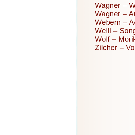
Wagner – We
Wagner – A
Webern – Ac
Weill – Son
Wolf – Möri
Zilcher – V