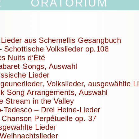
R
ORATORIUM
 Lieder aus Schemellis Gesangbuch
 Schottische Volkslieder op.108
es Nuits d‘Été
abaret-Songs, Auswahl
ussische Lieder
geunerlieder, Volkslieder, ausgewählte L
olk Song Arrangements, Auswahl
e Stream in the Valley
-Tedesco – Drei Heine-Lieder
Chanson Perpétuelle op. 37
sgewählte Lieder
 Weihnachtslieder