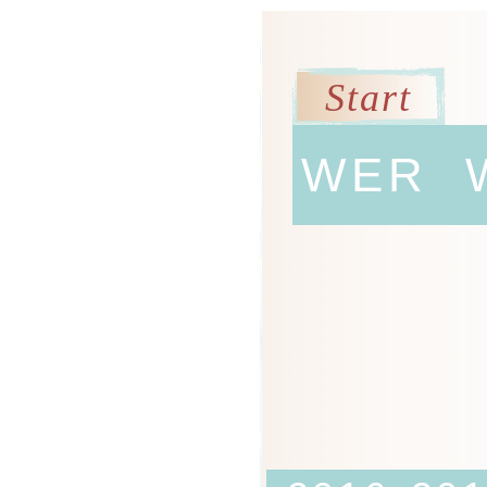
Start
WER