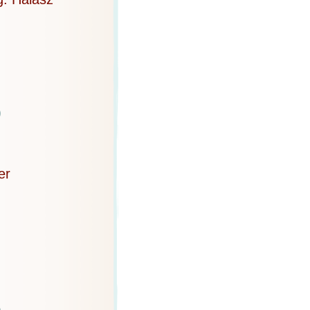
)
er
)