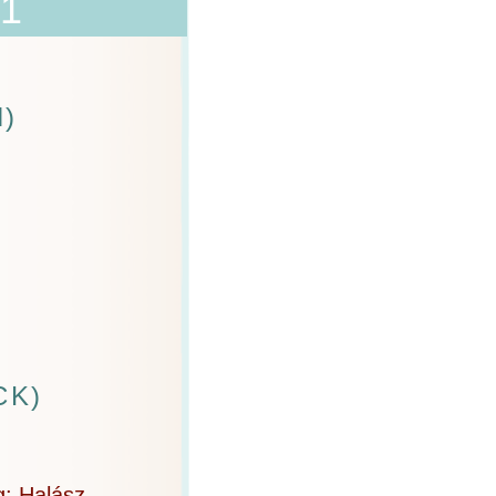
1
N)
CK)
g: Halász