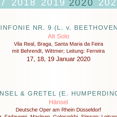
17
2018
2019
202
2020
INFONIE NR. 9 (L. v. BEETHOVE
Alt Solo
Vila Real, Braga, Santa Maria da Feira
mit Behrendt, Wittmer; Leitung: Ferreira
17, 18, 19 Januar 2020
NSEL & GRETEL (E. HUMPERDIN
Hänsel
Deutsche Oper am Rhein Düsseldorf
r, Fadayomi, Maclean, Golesorkhi, Simson; Leitun