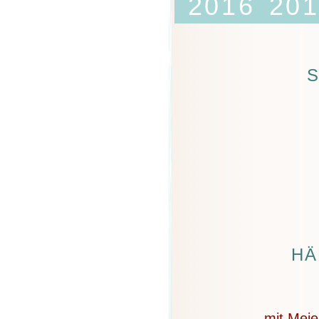
2016
20
S
HÄ
mit Meie