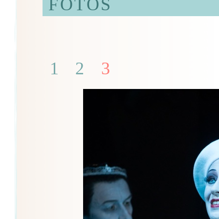
FOTOS
1
2
3