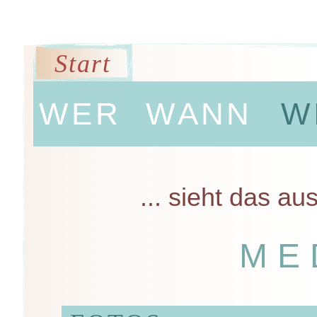
Start
WER
WANN
W
... sieht das au
ME