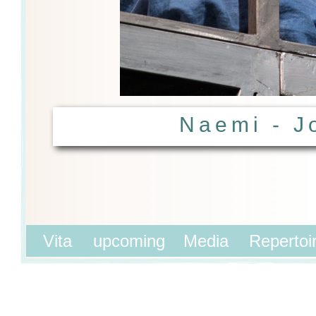
Naemi - J
Vita
upcoming
Media
Repertoi