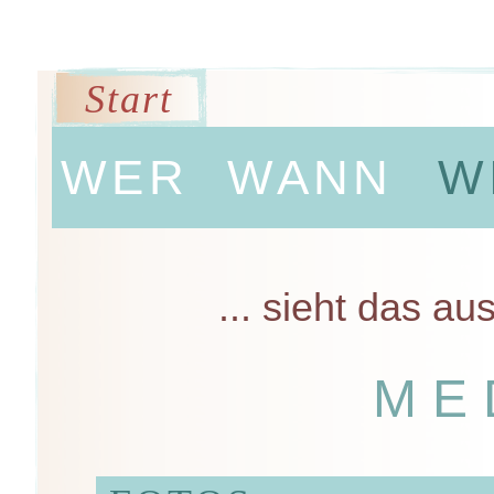
Start
WER
WANN
W
... sieht das au
ME